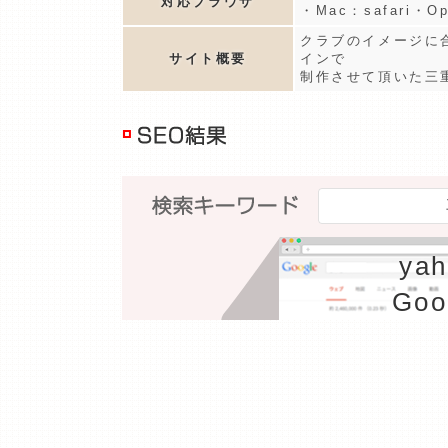
対応ブラウザ
・Mac：safari・O
クラブのイメージに合
サイト概要
インで
制作させて頂いた三
ya
Goo