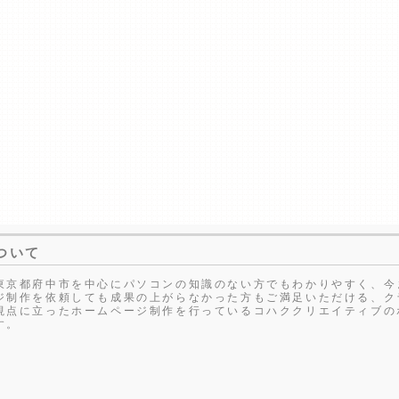
ついて
東京都府中市を中心にパソコンの知識のない方でもわかりやすく、今
ジ制作を依頼しても成果の上がらなかった方もご満足いただける、ク
視点に立ったホームページ制作を行っているコハククリエイティブの
す。