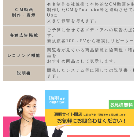
有名制作会社連携で本格的なCM動画を制
ＣＭ動画
制作したCMをYouTube等と連動させて
制作・表示
Upに
大きな影響を与えます。
ご予算に合せて各メディアへの広告の提
各種広告掲載
す。
新規顧客100～PVから確実にリピーター
閲覧者が見ている商品情報と協調性・嗜
レコメンド機能
品を
おすすめ商品として表示します。
開発したシステム等に関しての説明書（P
説明書
ます。