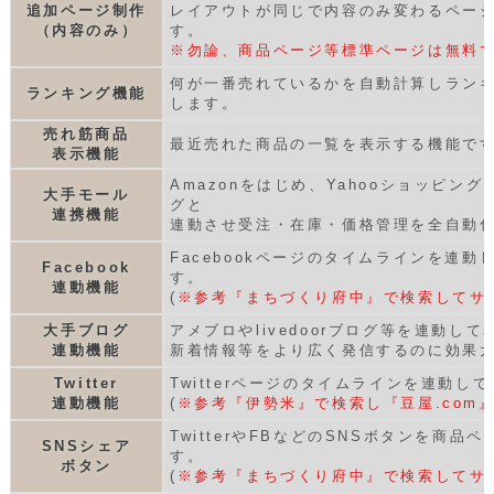
追加ページ制作
レイアウトが同じで内容のみ変わるペー
（内容のみ）
す。
※勿論、商品ページ等標準ページは無料
何が一番売れているかを自動計算しラン
ランキング機能
します。
売れ筋商品
最近売れた商品の一覧を表示する機能で
表示機能
Amazonをはじめ、Yahooショッピン
大手モール
グと
連携機能
連動させ受注・在庫・価格管理を全自動
Facebookページのタイムラインを連動
Facebook
す。
連動機能
(
※参考『まちづくり府中』で検索してサ
大手ブログ
アメブロやlivedoorブログ等を連動し
連動機能
新着情報等をより広く発信するのに効果
Twitter
Twitterページのタイムラインを連動し
連動機能
(
※参考『伊勢米』で検索し『豆屋.com
TwitterやFBなどのSNSボタンを商品
SNSシェア
す。
ボタン
(
※参考『まちづくり府中』で検索してサ