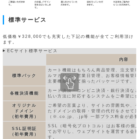
標準サービス
低価格￥328,000でも充実した下記の機能が全てご利用頂け
ます。
ECサイト標準サービス
内容
カート機能はもちろん商品管理、注文管
標準パック
ルマガジン、営業日管理、お客様情報管
主要機能が全て揃ったパッケージです。
カード決済・コンビニ決済・銀行決済な
各種決済機能
払い方法に対応するシステムをご希望に
オリジナル
ご希望の言葉より、サイトの雰囲気や、
ドメイン
たドメインの取得・管理の代行をさせて
（初年費用）
（※.co.jp、.jp等 一部プラス料金が
SSL（暗号化プロトコル）はお客様の個
SSL証明証
てお守りし、ウェブサイトを運営する会
（初年費用）
す。