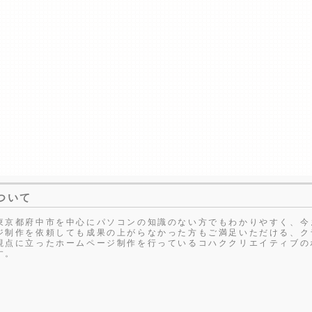
ついて
東京都府中市を中心にパソコンの知識のない方でもわかりやすく、今
ジ制作を依頼しても成果の上がらなかった方もご満足いただける、ク
視点に立ったホームページ制作を行っているコハククリエイティブの
す。