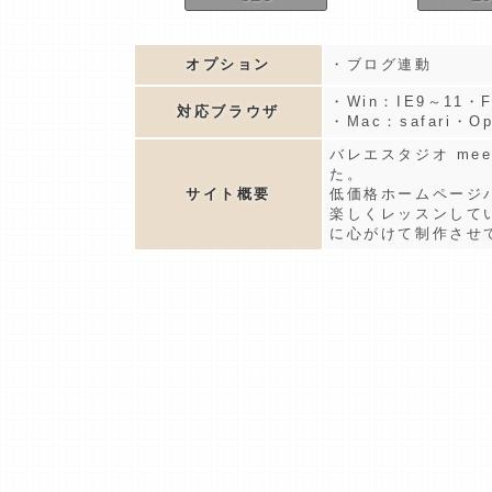
オプション
・ブログ連動
・Win：IE9～11・FF
対応ブラウザ
・Mac：safari・Op
バレエスタジオ m
た。
サイト概要
低価格ホームページ
楽しくレッスンして
に心がけて制作させ